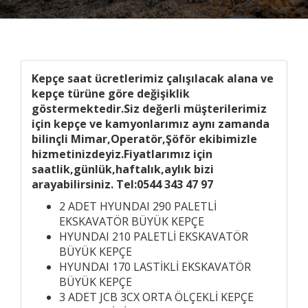
Kepçe saat ücretlerimiz çalışılacak alana ve
kepçe türüne göre değişiklik
göstermektedir.Siz değerli müşterilerimiz
için kepçe ve kamyonlarımız aynı zamanda
bilinçli Mimar,Operatör,Şöför ekibimizle
hizmetinizdeyiz.Fiyatlarımız için
saatlik,günlük,haftalık,aylık bizi
arayabilirsiniz. Tel:0544 343 47 97
2 ADET HYUNDAI 290 PALETLİ
EKSKAVATÖR BÜYÜK KEPÇE
HYUNDAI 210 PALETLİ EKSKAVATÖR
BÜYÜK KEPÇE
HYUNDAI 170 LASTİKLİ EKSKAVATÖR
BÜYÜK KEPÇE
3 ADET JCB 3CX ORTA ÖLÇEKLİ KEPÇE