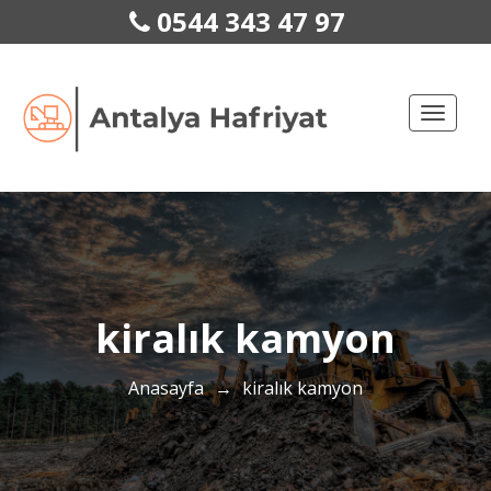
0544 343 47 97
Toggle
naviga
kiralık kamyon
Anasayfa
→
kiralık kamyon