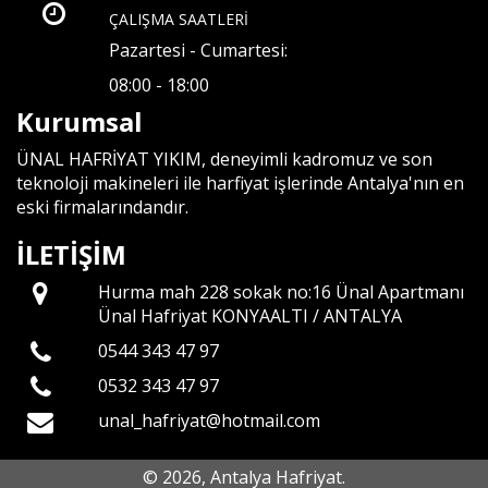
ÇALIŞMA SAATLERİ
Pazartesi - Cumartesi:
08:00 - 18:00
Kurumsal
ÜNAL HAFRİYAT YIKIM, deneyimli kadromuz ve son
teknoloji makineleri ile harfiyat işlerinde Antalya'nın en
eski firmalarındandır.
İLETİŞİM
Hurma mah 228 sokak no:16 Ünal Apartmanı
Ünal Hafriyat KONYAALTI / ANTALYA
0544 343 47 97
0532 343 47 97
unal_hafriyat@hotmail.com
© 2026, Antalya Hafriyat.