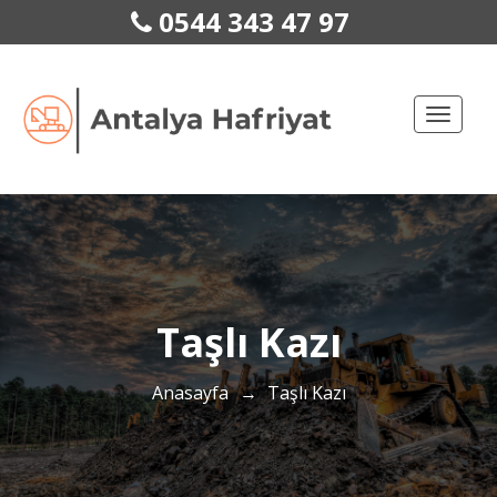
0544 343 47 97
Toggle
naviga
Taşlı Kazı
Anasayfa
→
Taşlı Kazı