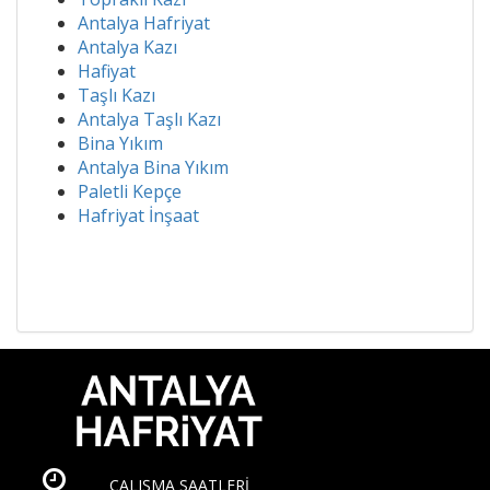
Antalya Hafriyat
Antalya Kazı
Hafiyat
Taşlı Kazı
Antalya Taşlı Kazı
Bina Yıkım
Antalya Bina Yıkım
Paletli Kepçe
Hafriyat İnşaat
ÇALIŞMA SAATLERİ